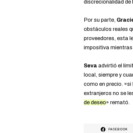
discrecionalidad de 
Por su parte,
Graci
obstáculos reales qu
proveedores, esta l
impositiva mientras
Seva
advirtió el lím
local, siempre y cu
como en precio. «si
extranjeros no se l
de deseo
» remató.
FACEBOOK