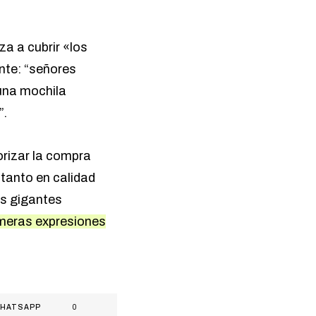
za a cubrir «los
ante: “señores
 una mochila
”.
iorizar la compra
 tanto en calidad
os gigantes
 meras expresiones
HATSAPP
0