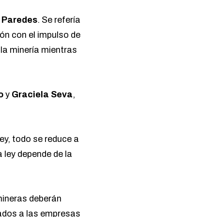
o
Paredes
. Se refería
ón con el impulso de
 la minería mientras
o
y
Graciela Seva
,
ey, todo se reduce a
a ley depende de la
mineras deberán
ados a las empresas