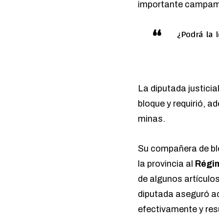
importante campam
¿Podrá la 
La diputada justicia
bloque y requirió, a
minas.
Su compañera de b
la provincia al
Régim
de algunos artículo
diputada aseguró ade
efectivamente y res