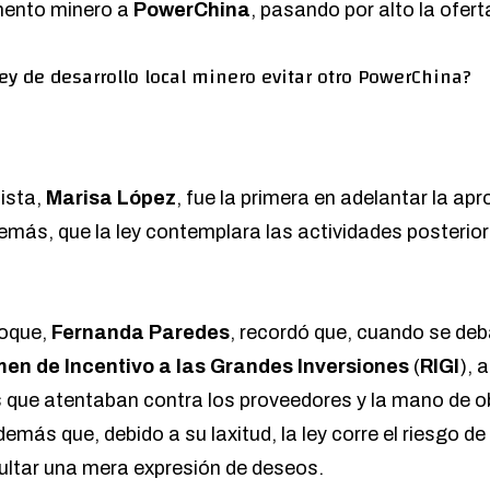
ento minero a
PowerChina
, pasando por alto la ofert
ley de desarrollo local minero evitar otro PowerChina?
lista,
Marisa López
, fue la primera en adelantar la ap
demás, que la ley contemplara las actividades posteriore
loque,
Fernanda Paredes
, recordó que, cuando se deb
en de Incentivo a las Grandes Inversiones
(
RIGI
), 
s que atentaban contra los proveedores y la mano de ob
más que, debido a su laxitud, la ley corre el riesgo d
ultar una mera expresión de deseos.