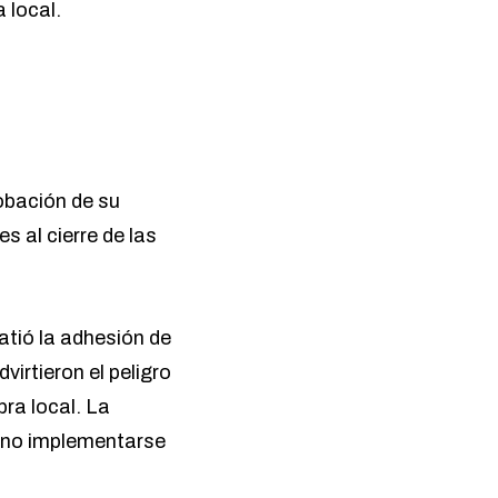
a local.
robación de su
s al cierre de las
atió la adhesión de
advirtieron el peligro
ra local. La
e no implementarse