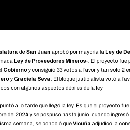
slatura
de
San Juan
aprobó por mayoría la
Ley de De
amada
Ley de Proveedores Mineros
-. El proyecto fue
el
Gobierno
y consiguió 33 votos a favor y tan solo 2 e
rero
y
Graciela Seva
. El bloque justicialista votó a fa
icos con algunos aspectos débiles de la ley.
apuntó a lo tarde que llegó la ley.
Es que el proyecto fue
bre del 2024 y se pospuso hasta junio, cuando ingresó
misma semana, se conoció que
Vicuña
adjudicó la con