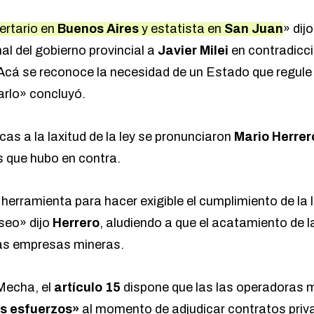
ertario en
Buenos Aires
y estatista en
San Juan
» dij
al del gobierno provincial a
Javier Milei
en contradicci
 «Acá se reconoce la necesidad de un Estado que regule
rlo» concluyó.
icas a la laxitud de la ley se pronunciaron
Mario Herrer
s que hubo en contra.
erramienta para hacer exigible el cumplimiento de la l
seo» dijo
Herrero
, aludiendo a que el acatamiento de l
las empresas mineras.
Mecha, el
artículo 15
dispone que las las operadoras 
s esfuerzos»
al momento de adjudicar contratos priv