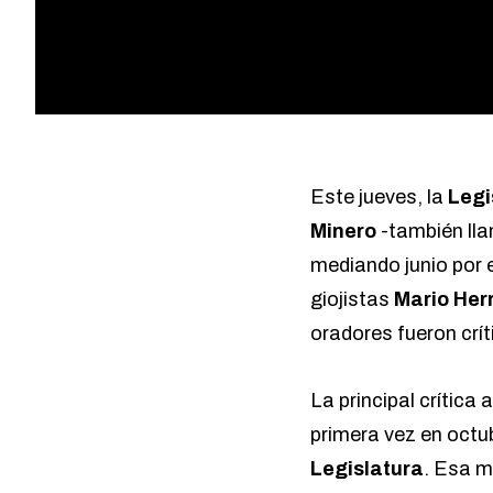
Este jueves, la
Legi
Minero
-también ll
mediando junio por 
giojistas
Mario Her
oradores fueron crít
La principal crítica 
primera vez en octu
Legislatura
. Esa 