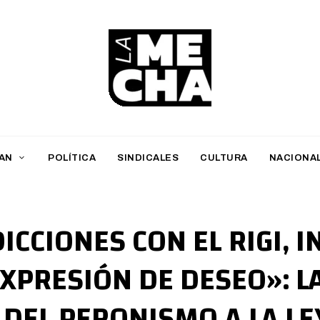
L
a
M
AN
POLÍTICA
SINDICALES
CULTURA
NACIONA
e
c
h
CCIONES CON EL RIGI, I
a
EXPRESIÓN DE DESEO»: L
PERIODISMO DIGITAL
 DEL PERONISMO A LA LE