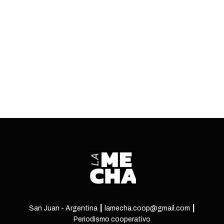
Salvo los votos de Seva y Herrero, el peronismo
aprobó la ley. Pero aprovechó el debate para
introducir críticas y ajustes al texto.
ENTRÁ
San Juan - Argentina ┃ lamecha.coop@gmail.com ┃
Periodismo cooperativo