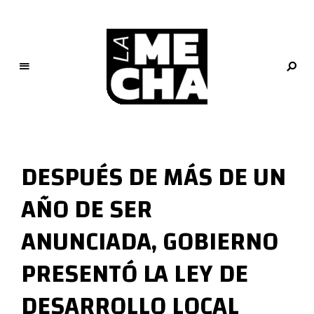
L
a
M
DESPUÉS DE MÁS DE UN
e
c
AÑO DE SER
h
a
ANUNCIADA, GOBIERNO
PERIODISMO DIGITAL
PRESENTÓ LA LEY DE
DESARROLLO LOCAL