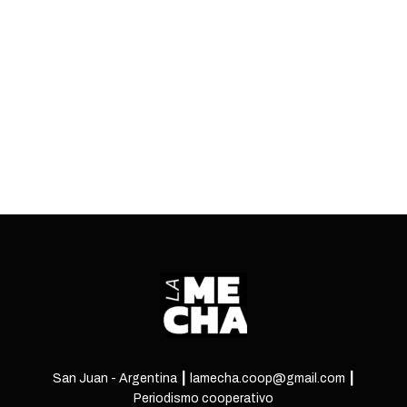
Salvo los votos de Seva y Herrero, el peronismo
aprobó la ley. Pero aprovechó el debate para
introducir críticas y ajustes al texto.
ENTRÁ
San Juan - Argentina ┃ lamecha.coop@gmail.com ┃
Periodismo cooperativo