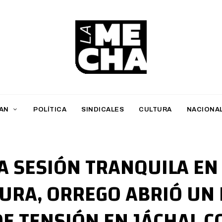
L
a
M
AN
POLÍTICA
SINDICALES
CULTURA
NACIONA
e
c
h
A SESIÓN TRANQUILA EN
a
TURA, ORREGO ABRIÓ UN
PERIODISMO DIGITAL
DE TENSIÓN EN JÁCHAL C