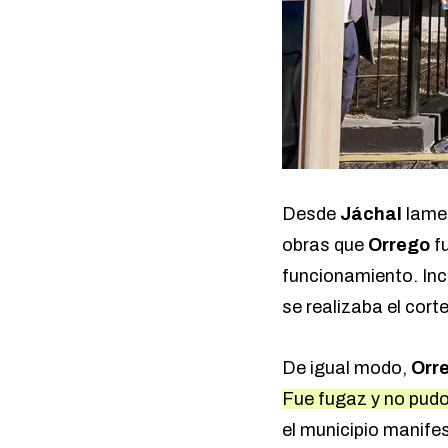
Desde
Jáchal
lamen
obras que
Orrego
f
funcionamiento. Inc
se realizaba el corte
De igual modo,
Orr
Fue fugaz y no pudo 
el municipio manife