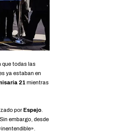
n que todas las
les ya estaban en
isaría 21
mientras
nizado por
Espejo
.
Sin embargo, desde
«inentendible».