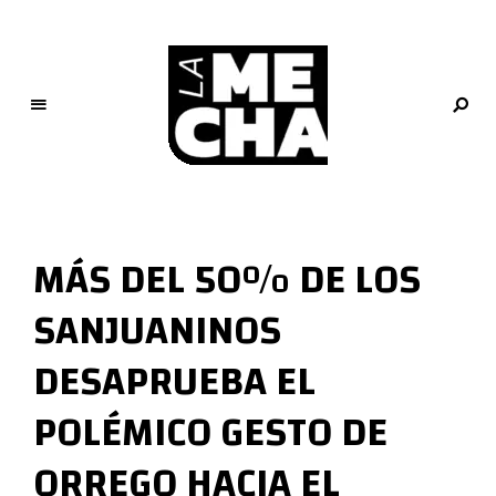
L
a
M
MÁS DEL 50% DE LOS
e
c
SANJUANINOS
h
a
DESAPRUEBA EL
PERIODISMO DIGITAL
POLÉMICO GESTO DE
ORREGO HACIA EL