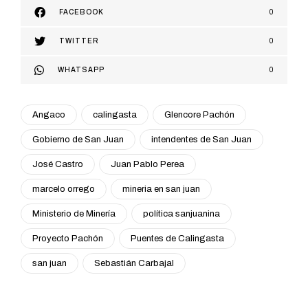
FACEBOOK
0
TWITTER
0
WHATSAPP
0
Angaco
calingasta
Glencore Pachón
Gobierno de San Juan
intendentes de San Juan
José Castro
Juan Pablo Perea
marcelo orrego
mineria en san juan
Ministerio de Minería
política sanjuanina
Proyecto Pachón
Puentes de Calingasta
san juan
Sebastián Carbajal