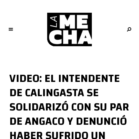
L
a
M
VIDEO: EL INTENDENTE
e
c
DE CALINGASTA SE
h
a
SOLIDARIZÓ CON SU PAR
PERIODISMO DIGITAL
DE ANGACO Y DENUNCIÓ
HABER SUFRIDO UN