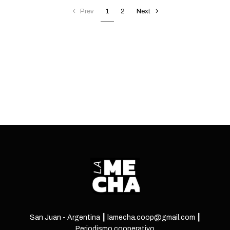
P
Prev
1
2
Next
ENTRÁ
o
s
t
s
n
a
v
i
g
a
San Juan - Argentina ┃ lamecha.coop@gmail.com ┃
Periodismo cooperativo