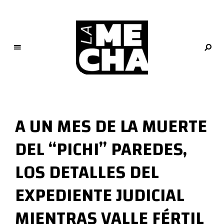
L
a
M
A UN MES DE LA MUERTE
e
c
DEL “PICHI” PAREDES,
h
a
LOS DETALLES DEL
PERIODISMO DIGITAL
EXPEDIENTE JUDICIAL
MIENTRAS VALLE FÉRTIL