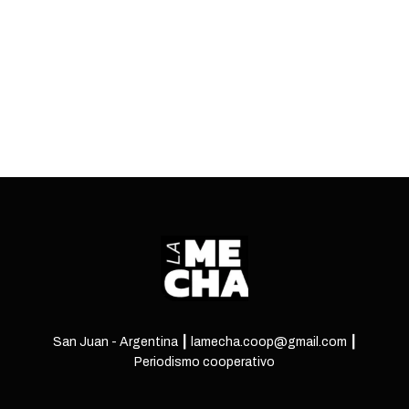
o
s
t
s
n
a
v
i
g
a
San Juan - Argentina ┃ lamecha.coop@gmail.com ┃
Periodismo cooperativo
t