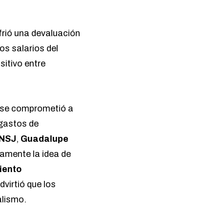
ufrió una devaluación
os salarios del
itivo entre
ue se comprometió a
 gastos de
NSJ
,
Guadalupe
camente la idea de
iento
virtió que los
alismo.