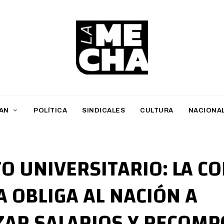
L
a
M
AN
POLÍTICA
SINDICALES
CULTURA
NACIONA
e
c
h
O UNIVERSITARIO: LA C
a
 OBLIGA AL NACIÓN A
PERIODISMO DIGITAL
ZAR SALARIOS Y RECOM