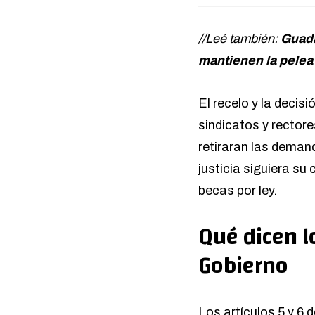
//Leé también:
Guada
mantienen la pelea 
El recelo y la decis
sindicatos y rector
retiraran las demand
justicia siguiera su 
becas por ley.
Qué dicen l
Gobierno
Los artículos 5 y 6 d