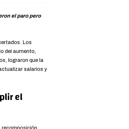
ron el paro pero
acertados. Los
io del aumento,
os, lograron que la
actualizar salarios y
lir el
la recomposición