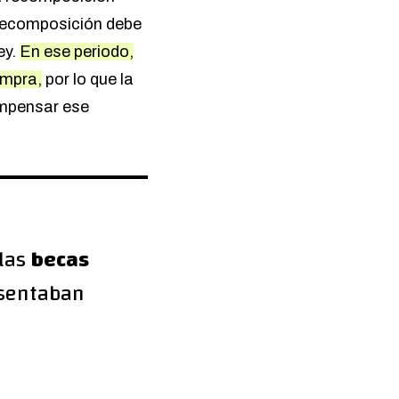
a recomposición debe
ey.
En ese periodo,
ompra,
por lo que la
ompensar ese
 las
becas
esentaban