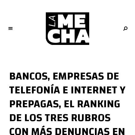
L
a
M
BANCOS, EMPRESAS DE
e
c
TELEFONÍA E INTERNET Y
h
a
PREPAGAS, EL RANKING
PERIODISMO DIGITAL
DE LOS TRES RUBROS
CON MÁS DENUNCIAS EN