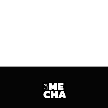
15/05/2026
2 mins read
Fabiana Carrizo, titular del organismo, aseguró
que en que va de este año ya se alcanzó la
cantidad de denuncias de todo el 2025.
ENTRÁ