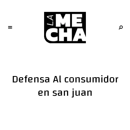
L
a
M
e
Defensa Al consumidor
c
h
en san juan
a
PERIODISMO DIGITAL