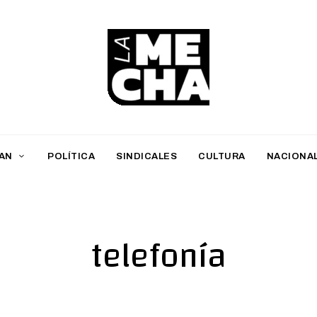
L
a
M
AN
POLÍTICA
SINDICALES
CULTURA
NACIONA
e
c
h
telefonía
a
PERIODISMO DIGITAL