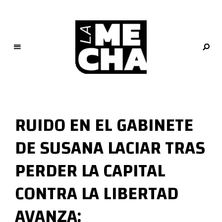
L
a
M
RUIDO EN EL GABINETE
e
c
DE SUSANA LACIAR TRAS
h
a
PERDER LA CAPITAL
PERIODISMO DIGITAL
CONTRA LA LIBERTAD
AVANZA: