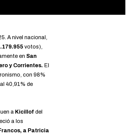
5. A nivel nacional,
.179.955
votos),
camente en
San
ro y Corrientes.
El
 peronismo, con 98%
 al 40,91% de
quen a
Kicillof
del
ció a los
Francos, a Patricia