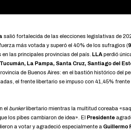
a
salió fortalecida de las elecciones legislativas de 202
a fuerza más votada y superó el 40% de los sufragios (
9
 en las principales provincias del país.
LLA
perdió úni
Tucumán, La Pampa, Santa Cruz, Santiago del Este
provincia de Buenos Aires: en el bastión histórico del
adas, el frente libertario se impuso con 41,45% frente
n el
bunker
libertario mientras la multitud coreaba «sa
que los pibes cambiaron de idea». El
Presidente
agrade
ieron a votar y agradeció especialmente a
Guillermo 