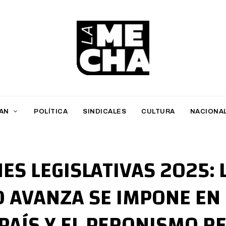
L
a
M
AN
POLÍTICA
SINDICALES
CULTURA
NACIONA
e
c
h
ES LEGISLATIVAS 2025: 
a
D AVANZA SE IMPONE EN 
PERIODISMO DIGITAL
 PAÍS Y EL PERONISMO R