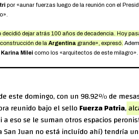
tri
por «aunar fuerzas luego de la reunión con el Presi
mo».
o decidió dejar atrás 100 años de decadencia. Hoy pa
 construcción de la
Argentina
grande», expresó.
Ademá
 Karina Milei
como los «arquitectos de este milagro».
 de este domingo, con un 98.92% de mesas
ora reunido bajo el sello
Fuerza Patria
,
alc
i a eso se le suman otros espacios peronis
 San Juan no está incluído ahí) tendría u