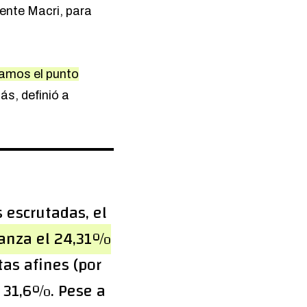
dente Macri, para
samos el punto
s, definió a
 escrutadas, el
anza el 24,31%
tas afines (por
n 31,6%. Pese a