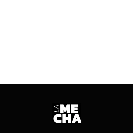
30/10/2025
4 mins read
Entre gestos políticos, encuestas en baja y
tensiones internas, la gestión busca reordenarse
en la Capital.
ENTRÁ