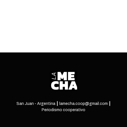
o
s
t
s
n
a
v
i
g
a
San Juan - Argentina ┃ lamecha.coop@gmail.com ┃
Periodismo cooperativo
t