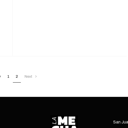
un
l
l.
v
1
2
Next
San Jua