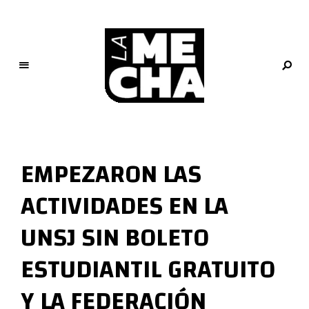
L
a
M
EMPEZARON LAS
e
c
ACTIVIDADES EN LA
h
a
UNSJ SIN BOLETO
PERIODISMO DIGITAL
ESTUDIANTIL GRATUITO
Y LA FEDERACIÓN