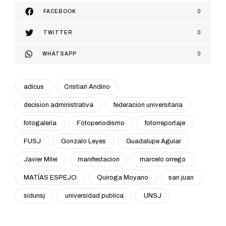
FACEBOOK
0
TWITTER
0
WHATSAPP
0
adicus
Cristian Andino
decision administrativa
federacion universitaria
fotogaleria
Fotoperiodismo
fotorreportaje
FUSJ
Gonzalo Leyes
Guadalupe Aguiar
Javier Milei
manifestacion
marcelo orrego
MATÍAS ESPEJO
Quiroga Moyano
san juan
sidunsj
universidad publica
UNSJ