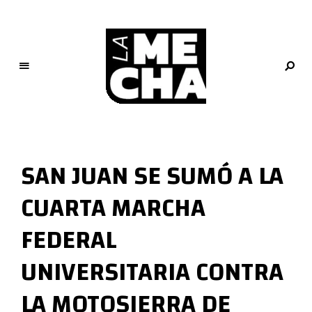
L
a
M
SAN JUAN SE SUMÓ A LA
e
c
CUARTA MARCHA
h
a
FEDERAL
PERIODISMO DIGITAL
UNIVERSITARIA CONTRA
LA MOTOSIERRA DE