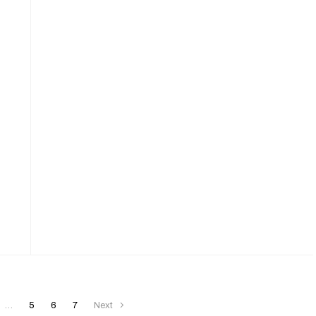
…
5
6
7
Next