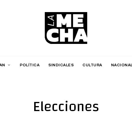
L
a
M
AN
POLÍTICA
SINDICALES
CULTURA
NACIONA
e
c
h
Elecciones
a
PERIODISMO DIGITAL