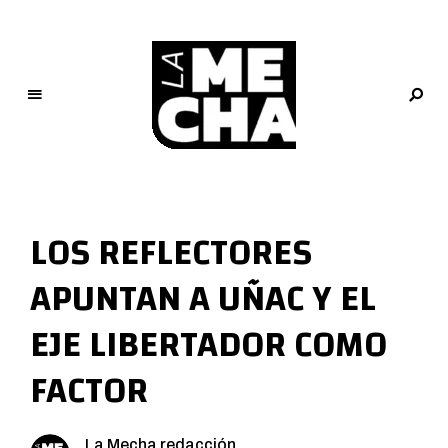
L
a
M
LOS REFLECTORES
e
c
APUNTAN A UÑAC Y EL
h
a
EJE LIBERTADOR COMO
PERIODISMO DIGITAL
FACTOR
La Mecha redacción