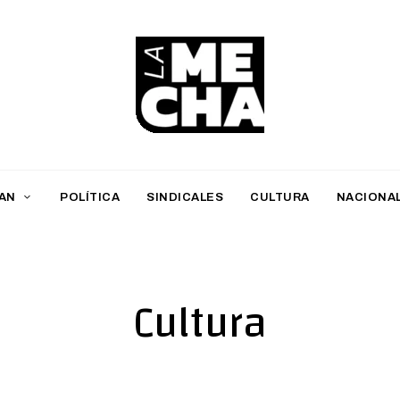
L
a
M
AN
POLÍTICA
SINDICALES
CULTURA
NACIONA
e
c
h
Cultura
a
PERIODISMO DIGITAL