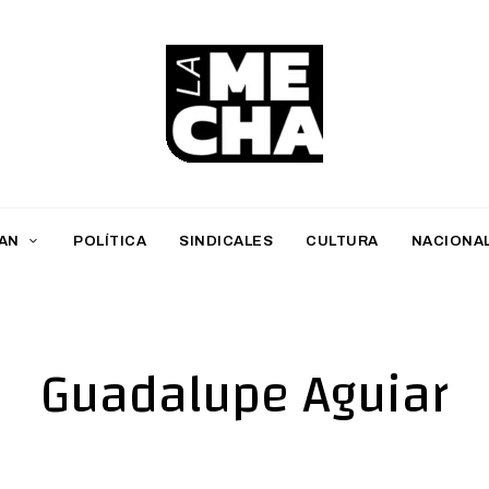
L
a
M
AN
POLÍTICA
SINDICALES
CULTURA
NACIONA
e
c
h
Guadalupe Aguiar
a
PERIODISMO DIGITAL