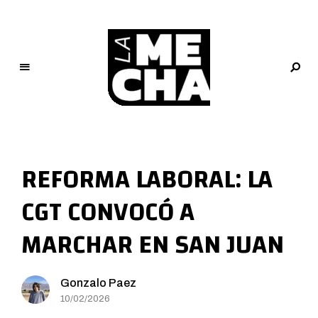
L
a
M
REFORMA LABORAL: LA
e
c
CGT CONVOCÓ A
h
a
MARCHAR EN SAN JUAN
PERIODISMO DIGITAL
Gonzalo Paez
10/02/2026