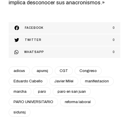
implica desconocer sus anacronismos.»
FACEBOOK
0
TWITTER
0
WHATSAPP
0
adicus
apunsj
CGT
Congreso
Eduardo Cabello
Javier Milei
manifestacion
marcha
paro
paro en san juan
PARO UNIVERSITARIO
reforma laboral
sidunsj