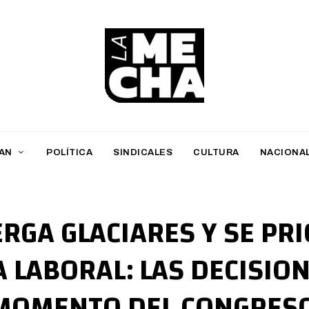
L
a
M
AN
POLÍTICA
SINDICALES
CULTURA
NACIONA
e
c
h
RGA GLACIARES Y SE PRI
a
 LABORAL: LAS DECISION
PERIODISMO DIGITAL
MOMENTO DEL CONGRES