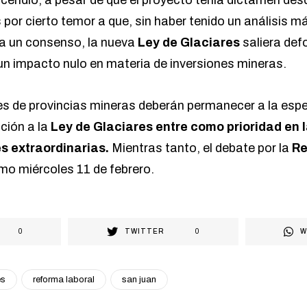
por cierto temor a que, sin haber tenido un análisis m
 a un consenso, la nueva
Ley de Glaciares
saliera de
 un impacto nulo en materia de inversiones mineras.
es de provincias mineras deberán permanecer a la espe
ción a la
Ley de Glaciares entre como prioridad en 
s extraordinarias.
Mientras tanto, el debate por la
Re
imo miércoles 11 de febrero.
0
TWITTER
0
W
es
reforma laboral
san juan