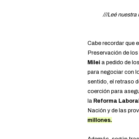
///Leé nuestra 
Cabe recordar que e
Preservación de los 
Milei
a pedido de l
para negociar con lo
sentido, el retraso
coerción para asegu
la
Reforma Labora
Nación y de las pro
millones.
Además,
según tra