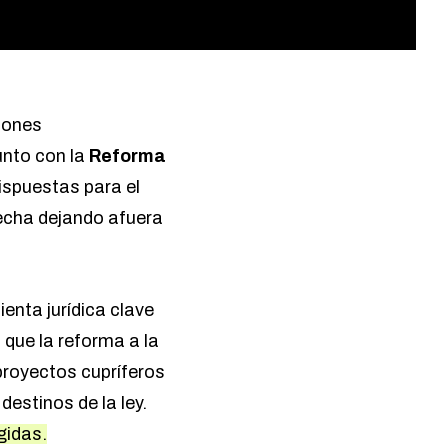
iones
unto con la
Reforma
ispuestas para el
fecha dejando afuera
enta jurídica clave
que la reforma a la
 proyectos cupríferos
destinos de la ley.
gidas.