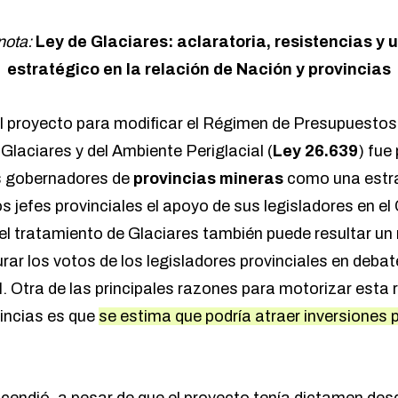
nota:
Ley de Glaciares: aclaratoria, resistencias y
estratégico en la relación de Nación y provincias
l proyecto para modificar el Régimen de Presupuestos
Glaciares y del Ambiente Periglacial (
Ley 26.639
) fue
os gobernadores de
provincias mineras
como una estr
s jefes provinciales el apoyo de sus legisladores en e
 del tratamiento de Glaciares también puede resultar 
rar los votos de los legisladores provinciales en deba
l
. Otra de las principales razones para motorizar esta 
vincias es que
se estima que podría atraer inversiones
scendió
, a pesar de que el proyecto tenía dictamen desd