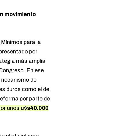
 un movimiento
 Mínimos para la
 presentado por
ategia más amplia
l Congreso. En ese
un mecanismo de
tes duros como el de
reforma por parte de
 por unos
u$s40.000
e el oficialismo