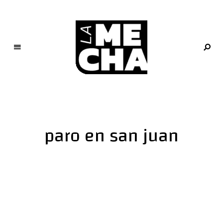
L
a
M
e
paro en san juan
c
h
a
PERIODISMO DIGITAL