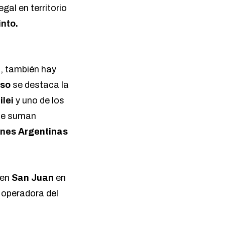
gal en territorio
into.
s, también hay
oso
se destaca la
ilei
y uno de los
 se suman
ones Argentinas
 en
San Juan
en
, operadora del