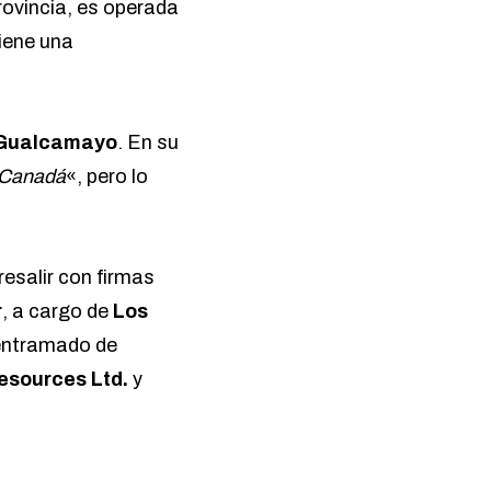
rovincia, es operada
iene una
Gualcamayo
. En su
n Canadá
«, pero lo
resalir con firmas
r
, a cargo de
Los
 entramado de
esources Ltd.
y