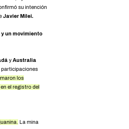
onfirmó su intención
e
Javier Milei.
s y un movimiento
adá
y
Australia
 participaciones
omaron los
n el registro del
juanina.
La mina