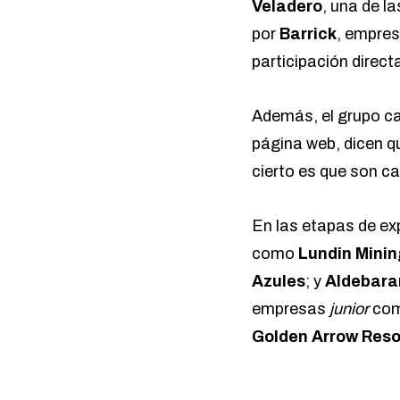
Veladero
, una de l
por
Barrick
, empre
participación direc
Además, el grupo c
página web, dicen q
cierto es que son c
En las etapas de ex
como
Lundin Minin
Azules
; y
Aldebara
empresas
junior
co
Golden Arrow Reso