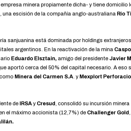
 empresa minera propiamente dicha- y tiene domicilio le
, una escisión de la compañía anglo-australiana
Rio T
ría sanjuanina está dominada por holdings extranjero
itales argentinos. En la reactivación de la mina
Casp
sario
Eduardo Elsztain,
amigo del presidente
Javier M
 que aportó cerca del 50% del capital necesario. A eso
s como
Minera del Carmen S.A
. y
Mexplort Perforaci
dente de
IRSA
y
Cresud
, consolidó su incursión minera
 en el máximo accionista (12,7%) de
Challenger Gold
lilán.