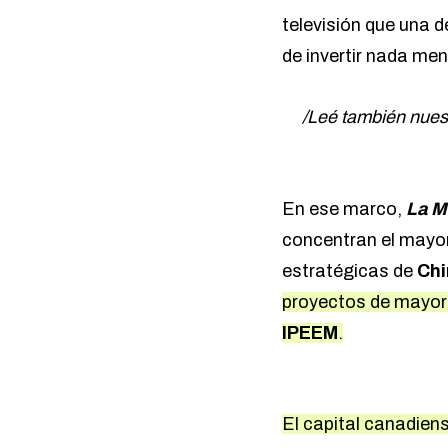
televisión que una 
de invertir nada me
/Leé también nuest
En ese marco,
La M
concentran el mayor
estratégicas de
Ch
proyectos de mayor 
IPEEM
.
El capital canadien