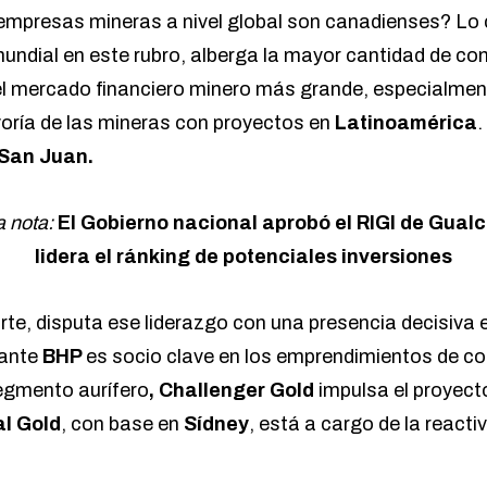
empresas mineras a nivel global son canadienses? Lo 
 mundial en este rubro, alberga la mayor cantidad de c
 el mercado financiero minero más grande, especialme
oría de las mineras con proyectos en
Latinoamérica
.
San Juan.
a nota:
El Gobierno nacional aprobó el RIGI de Gua
lidera el ránking de potenciales inversiones
arte, disputa ese liderazgo con una presencia decisiva
gante
BHP
es socio clave en los emprendimientos de c
segmento aurífero
, Challenger Gold
impulsa el proyec
al Gold
, con base en
Sídney
, está a cargo de la reacti