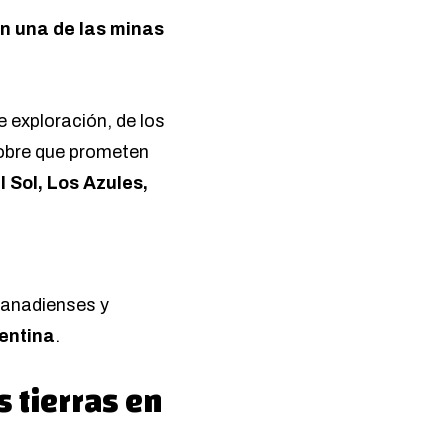
en una de las minas
e exploración,
de los
cobre que prometen
l Sol, Los Azules,
canadienses y
entina
.
s tierras en