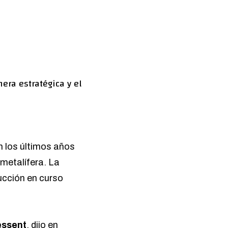
era estratégica y el
n los últimos años
 metalífera. La
ducción en curso
essent
, dijo en