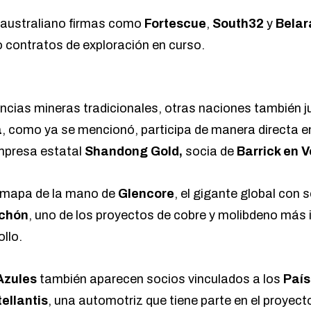
australiano firmas como
Fortescue
,
South32
y
Belar
contratos de exploración en curso.
encias mineras tradicionales, otras naciones también j
a
, como ya se mencionó, participa de manera directa e
empresa estatal
Shandong Gold,
socia de
Barrick en V
l mapa de la mano de
Glencore
, el gigante global con 
chón
, uno de los proyectos de cobre y molibdeno más
llo.
Azules
también aparecen socios vinculados a los
País
tellantis
, una automotriz que tiene parte en el proyect