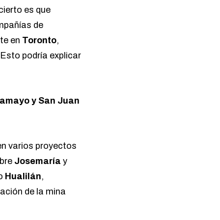
cierto es que
ompañías de
nte en
Toronto
,
 Esto podría explicar
lcamayo y San Juan
 en varios proyectos
obre
Josemaría
y
to
Hualilán
,
vación de la mina