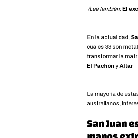
/Leé también:
El ex
En la actualidad,
Sa
cuales 33 son metal
transformar la matr
El Pachón
y
Altar
.
La mayoría de estas
australianos, intere
San Juan es
manos extr