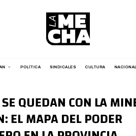
L
a
M
AN
POLÍTICA
SINDICALES
CULTURA
NACIONA
e
c
h
 SE QUEDAN CON LA MIN
a
N: EL MAPA DEL PODER
PERIODISMO DIGITAL
ERO EN LA PROVINCIA