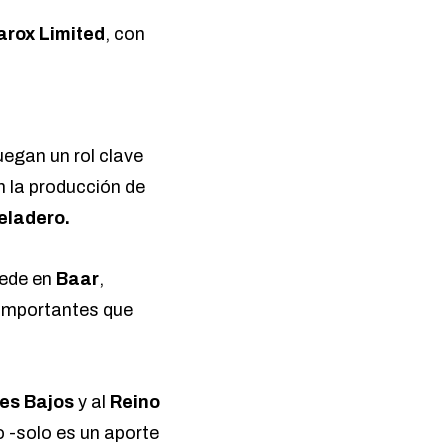
arox Limited
, con
uegan un rol clave
n la producción de
eladero.
sede en
Baar
,
 importantes que
es Bajos
y al
Reino
o -solo es un aporte