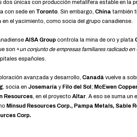
as dos únicas con producción metalífera estable en la p
sa con sede en
Toronto
. Sin embargo,
China
también t
ta en el yacimiento, como socia del grupo canadiense.
anadiense
AISA Group
controla la mina de oro y plata
ue son «
un conjunto de empresas familiares radicado e
apitales españoles.
ploración avanzada y desarrollo,
Canadá
vuelve a sob
g
, socia en
Josemaría
y
Filo del Sol
;
McEwen Coppe
n Resources
, en el proyecto
Altar
. A eso se suma un
mo
Minsud Resources Corp., Pampa Metals, Sable R
urces Corp.