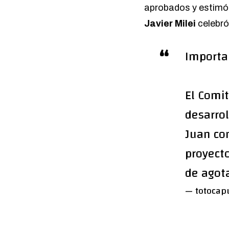
aprobados y estimó 
Javier Milei
celebró
Importa
El Comi
desarrol
Juan co
proyect
de agot
— totocap