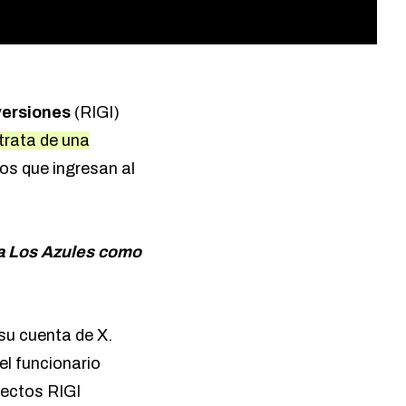
versiones
(RIGI)
trata de una
os que ingresan al
 a Los Azules como
 su cuenta de X.
l funcionario
yectos RIGI