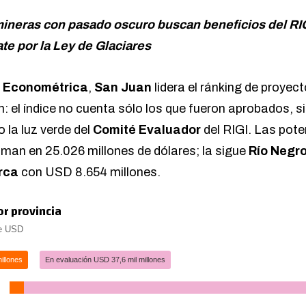
ineras con pasado oscuro buscan beneficios del RI
ate por la Ley de Glaciares
a
Econométrica
,
San Juan
lidera el ránking de proyec
: el índice no cuenta sólo los que fueron aprobados, 
 la luz verde del
Comité Evaluador
del RIGI. Las pote
iman en 25.026 millones de dólares; la sigue
Río Negr
rca
con USD 8.654 millones.
or provincia
de USD
illones
En evaluación USD 37,6 mil millones