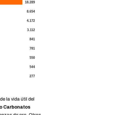
18.289
8.654
4.172
3.112
841
781
550
544
277
 la vida útil del
o Carbonatos
 onzas de oro. Otros