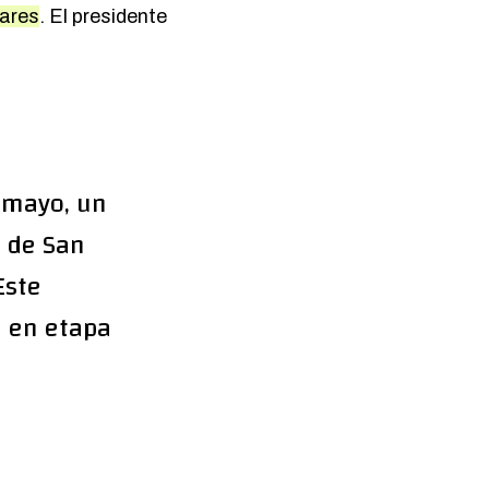
lares
. El presidente
amayo, un
a de San
Este
a en etapa