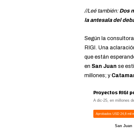
//Leé también:
Dos m
la antesala del deb
Según la consultor
RIGI. Una aclaración
que están esperando
en
San Juan
se est
millones; y
Catama
Proyectos RIGI p
A dic-25, en millones 
Aprobados USD 24,8 mil m
San Juan