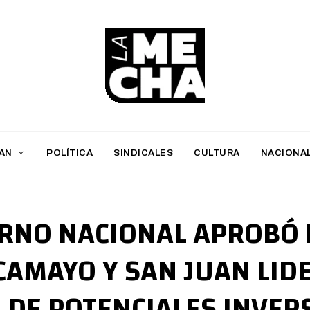
L
a
M
AN
POLÍTICA
SINDICALES
CULTURA
NACIONA
e
c
h
ERNO NACIONAL APROBÓ E
a
CAMAYO Y SAN JUAN LIDE
PERIODISMO DIGITAL
 DE POTENCIALES INVER