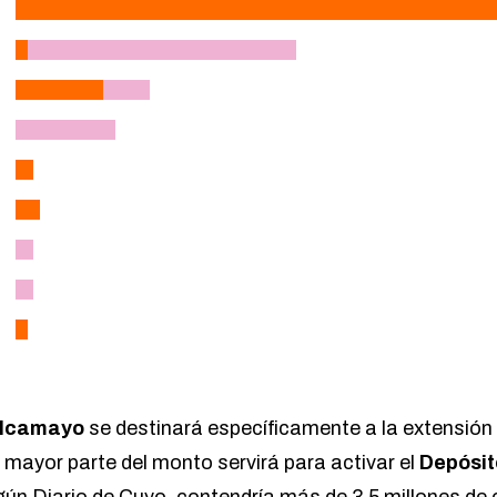
lcamayo
se destinará específicamente a la extensión de
 mayor parte del monto servirá para activar el
Depósit
gún Diario de Cuyo
, contendría más de 3.5 millones de