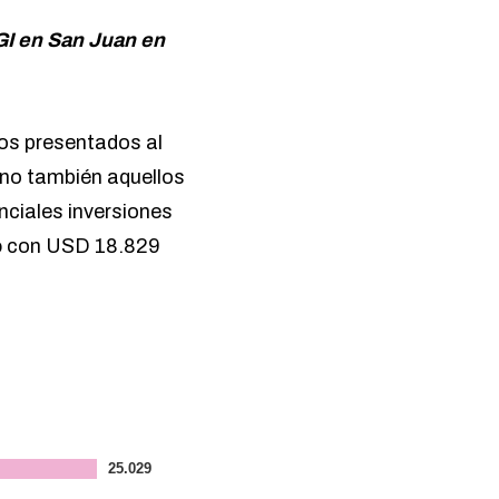
GI en San Juan en
tos presentados al
sino también aquellos
nciales inversiones
o
con USD 18.829
25.029