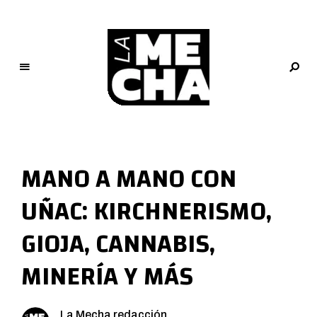
L
a
M
MANO A MANO CON
e
c
UÑAC: KIRCHNERISMO,
h
a
GIOJA, CANNABIS,
PERIODISMO DIGITAL
MINERÍA Y MÁS
La Mecha redacción