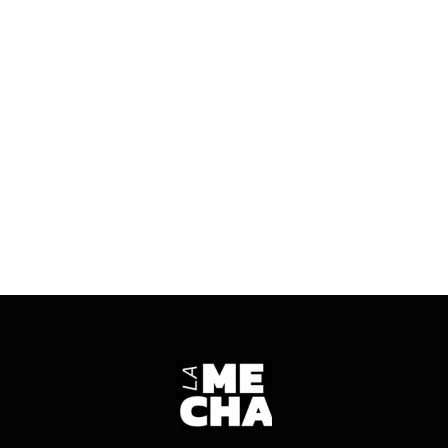
Así lo afirmó el director del Instituto Provincial de
la Vivienda (IPV), Marcelo Yornet. Cómo es la
situación del acceso a la vivienda digna en la
provincia.
ENTRÁ