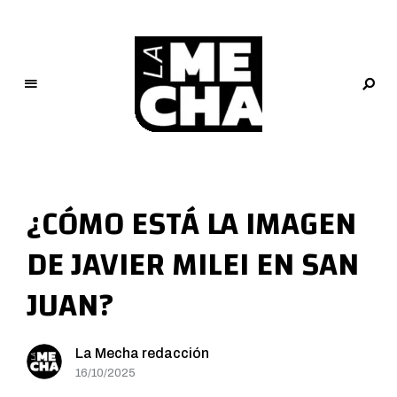
L
a
M
¿CÓMO ESTÁ LA IMAGEN
e
c
DE JAVIER MILEI EN SAN
h
a
JUAN?
PERIODISMO DIGITAL
La Mecha redacción
16/10/2025