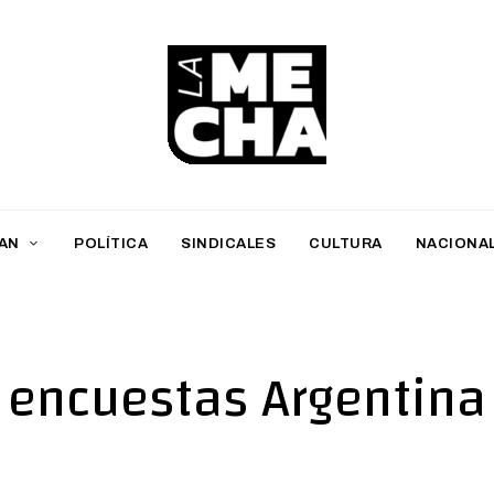
L
a
M
AN
POLÍTICA
SINDICALES
CULTURA
NACIONA
e
c
h
encuestas Argentina
a
PERIODISMO DIGITAL