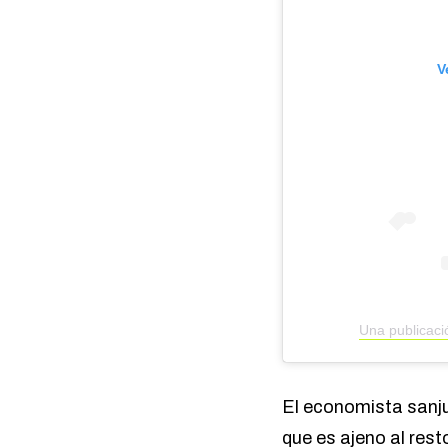
V
Una publicaci
El economista sanj
que es ajeno al rest