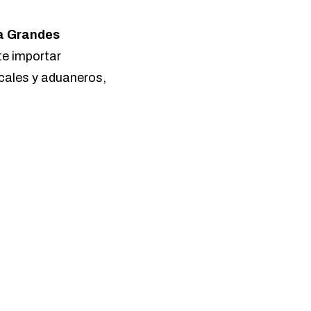
a Grandes
te importar
scales y aduaneros,