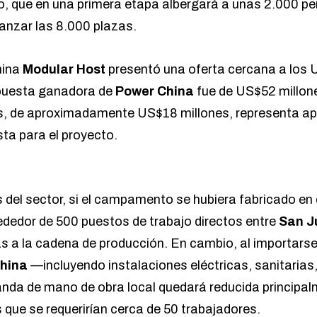
 que en una primera etapa albergará a unas 2.000 pe
anzar las 8.000 plazas.
nina
Modular Host
presentó una oferta cercana a los 
opuesta ganadora de
Power China
fue de US$52 millone
s, de aproximadamente US$18 millones, representa ap
ista para el proyecto.
del sector, si el campamento se hubiera fabricado en e
ededor de 500 puestos de trabajo directos entre
San J
as a la cadena de producción. En cambio, al importars
hina
—incluyendo instalaciones eléctricas, sanitarias
nda de mano de obra local quedará reducida principal
 que se requerirían cerca de 50 trabajadores.