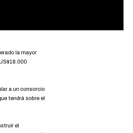
derado la mayor
e US$18.000
lar a un consorcio
ue tendrá sobre el
struir el