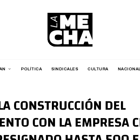
L
a
M
AN
POLÍTICA
SINDICALES
CULTURA
NACIONA
e
c
h
 LA CONSTRUCCIÓN DEL
a
NTO CON LA EMPRESA C
PERIODISMO DIGITAL
RESIGNADO HASTA 500 