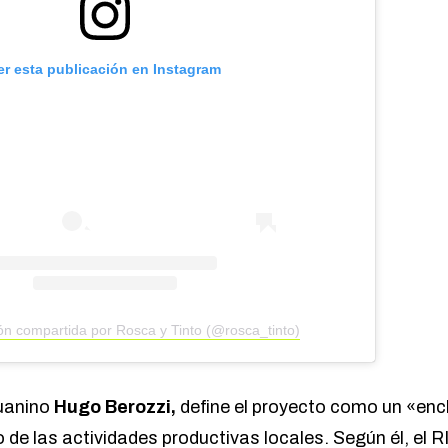
er esta publicación en Instagram
ón compartida por Rosca y Tinto (@rosca_tinto)
uanino
Hugo Berozzi,
define el proyecto como un «en
o de las actividades productivas locales. Según él, el 