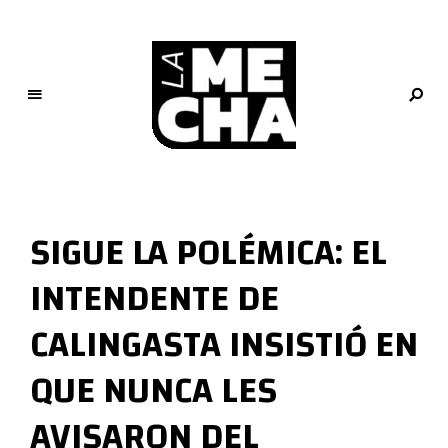
L
a
M
SIGUE LA POLÉMICA: EL
e
c
INTENDENTE DE
h
a
CALINGASTA INSISTIÓ EN
PERIODISMO DIGITAL
QUE NUNCA LES
AVISARON DEL