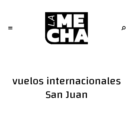
L
a
M
e
vuelos internacionales
c
h
San Juan
a
PERIODISMO DIGITAL