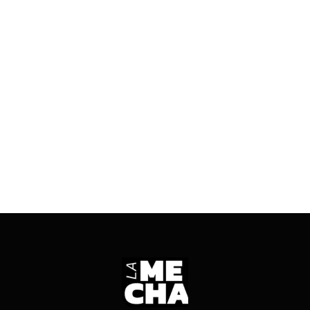
06/10/2025
2 mins read
Sebastián Carbajal hizo referencia a las
declaraciones del secretario Emilio Achem y
aseguró que no conocía ninguna autoridad que
haya sido notificada.
ENTRÁ