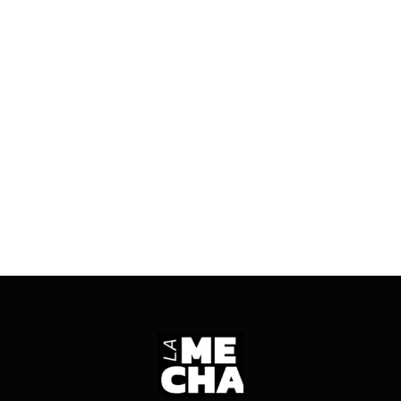
06/10/2025
2 mins read
Sebastián Carbajal hizo referencia a las
declaraciones del secretario Emilio Achem y
aseguró que no conocía ninguna autoridad que
haya sido notificada.
ENTRÁ