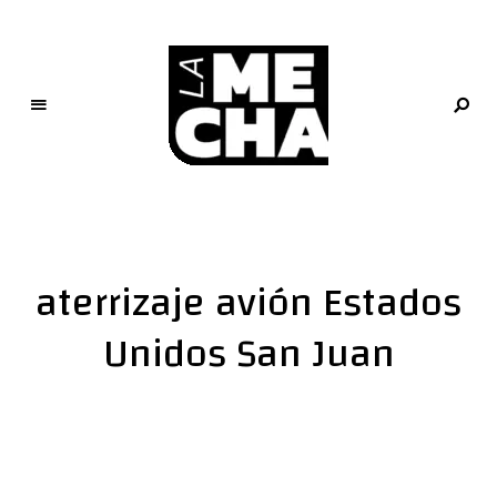
L
a
M
e
aterrizaje avión Estados
c
h
Unidos San Juan
a
PERIODISMO DIGITAL