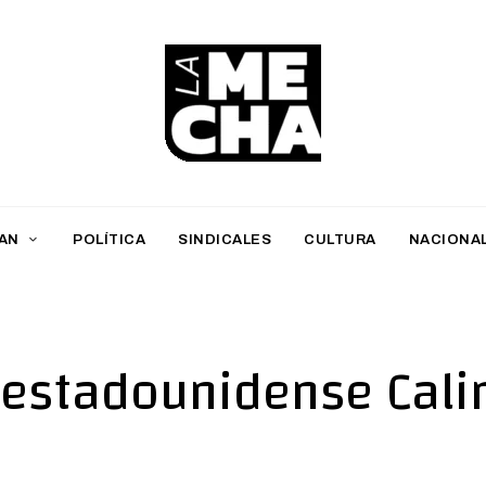
L
a
M
AN
POLÍTICA
SINDICALES
CULTURA
NACIONA
e
c
h
 estadounidense Cali
a
PERIODISMO DIGITAL