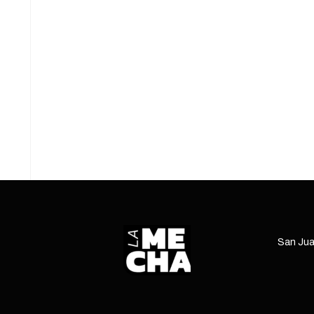
AVISARON DEL ATERRIZAJE DEL
AVIÓN DE ESTADOS UNIDOS
06/10/2025
2 mins read
e
Sebastián Carbajal hizo referencia a las
e
declaraciones del secretario Emilio Achem y
aseguró que no conocía ninguna autoridad que
haya sido notificada.
ENTRÁ
San Jua