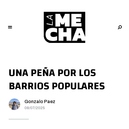
L
a
M
UNA PEÑA POR LOS
e
c
BARRIOS POPULARES
h
a
PERIODISMO DIGITAL
Gonzalo Paez
08/07/2025