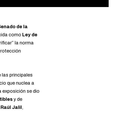
Senado de la
cida como
Ley de
ificar” la norma
protección
 las principales
cio que nuclea a
a exposición se dio
tibles
y de
,
Raúl Jalil
,