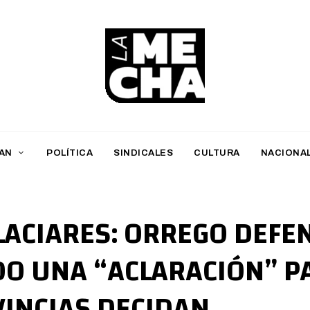
L
a
M
AN
POLÍTICA
SINDICALES
CULTURA
NACIONA
e
c
h
GLACIARES: ORREGO DEFE
a
DO UNA “ACLARACIÓN” P
PERIODISMO DIGITAL
VINCIAS DECIDAN