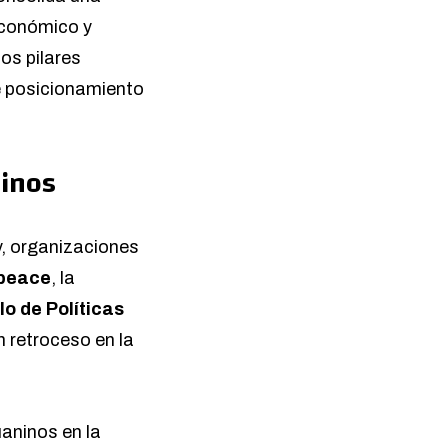
 económico y
los pilares
de posicionamiento
ninos
y, organizaciones
peace
, la
lo de Políticas
n retroceso en la
uaninos en la