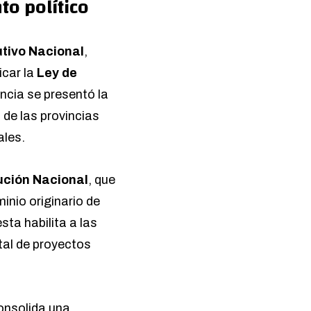
to político
utivo Nacional
,
icar la
Ley de
ncia se presentó la
l de las provincias
ales.
ución Nacional
, que
inio originario de
sta habilita a las
tal de proyectos
consolida una