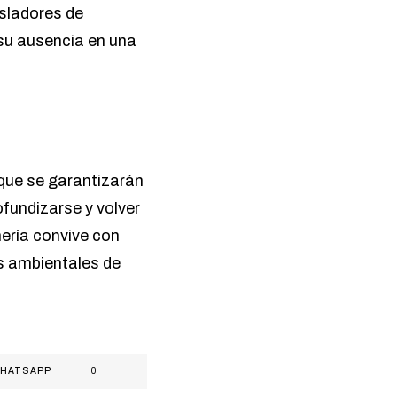
isladores de
r su ausencia en una
 que se garantizarán
fundizarse y volver
nería convive con
os ambientales de
HATSAPP
0