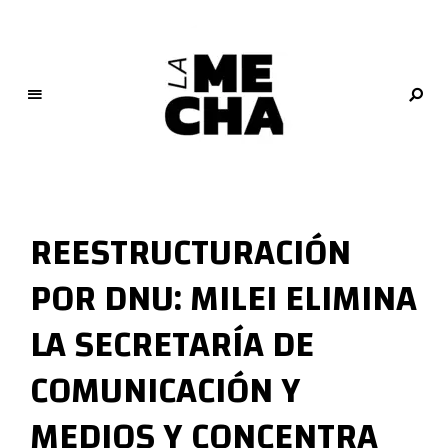
L
a
M
REESTRUCTURACIÓN
e
c
POR DNU: MILEI ELIMINA
h
a
LA SECRETARÍA DE
PERIODISMO DIGITAL Y COOPERATIVO
COMUNICACIÓN Y
MEDIOS Y CONCENTRA