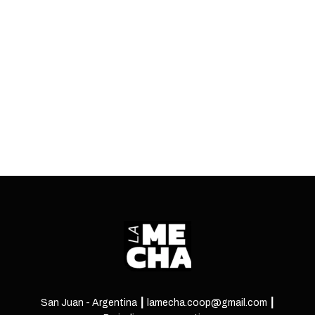
Renuncias confirmadas, internas al rojo vivo y el
desembarco de nuevos nombres que delinean el
rumbo del Gobierno tras los comicios.
ENTRÁ
San Juan - Argentina ┃ lamecha.coop@gmail.com ┃