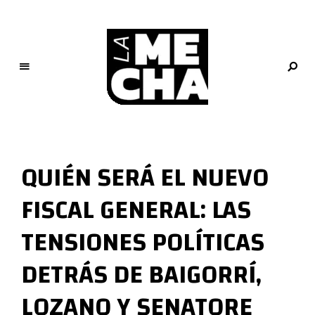
L
a
M
QUIÉN SERÁ EL NUEVO
e
c
FISCAL GENERAL: LAS
h
a
TENSIONES POLÍTICAS
PERIODISMO DIGITAL
DETRÁS DE BAIGORRÍ,
LOZANO Y SENATORE