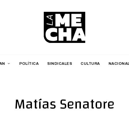
L
a
M
AN
POLÍTICA
SINDICALES
CULTURA
NACIONA
e
c
h
Matías Senatore
a
PERIODISMO DIGITAL