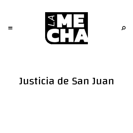
L
a
M
e
Justicia de San Juan
c
h
a
PERIODISMO DIGITAL