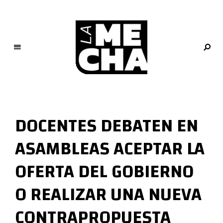
L
a
M
DOCENTES DEBATEN EN
e
c
ASAMBLEAS ACEPTAR LA
h
a
OFERTA DEL GOBIERNO
PERIODISMO DIGITAL
O REALIZAR UNA NUEVA
CONTRAPROPUESTA