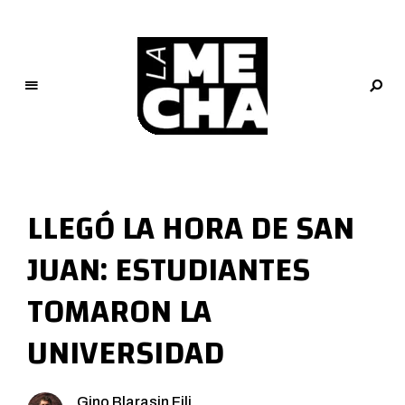
L
a
M
LLEGÓ LA HORA DE SAN
e
c
JUAN: ESTUDIANTES
h
a
TOMARON LA
PERIODISMO DIGITAL
UNIVERSIDAD
Gino Blarasin Fili