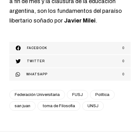
a fin de mes y la clausura de la educación
argentina, son los fundamentos del paraíso
libertario soñado por
Javier Milei
.
FACEBOOK
0
TWITTER
0
WHATSAPP
0
Federación Universitaria
FUSJ
Política
san juan
toma de Filosofía
UNSJ