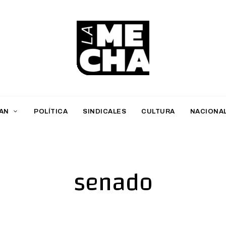
L
a
M
AN
POLÍTICA
SINDICALES
CULTURA
NACIONA
e
c
h
senado
a
PERIODISMO DIGITAL