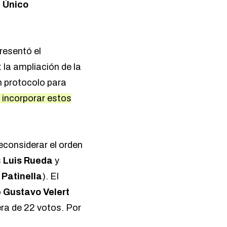
l Único
presentó el
 la ampliación de la
n protocolo para
 incorporar estos
considerar el orden
s
Luis Rueda
y
Patinella
). El
o
Gustavo Velert
era de 22 votos. Por