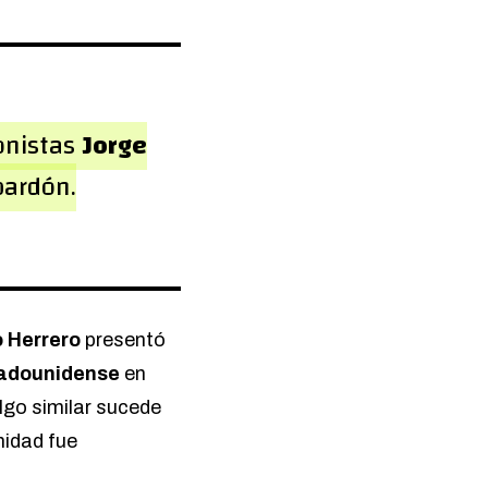
onistas
Jorge
bardón.
o Herrero
presentó
adounidense
en
lgo similar sucede
nidad fue