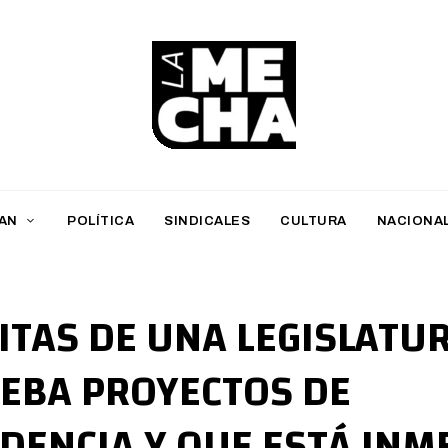
L
a
M
AN
POLÍTICA
SINDICALES
CULTURA
NACIONA
e
c
h
LITAS DE UNA LEGISLATU
a
EBA PROYECTOS DE
PERIODISMO DIGITAL
DENCIA Y QUE ESTÁ INM