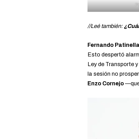
P
//Leé también:
¿Cuán
Fernando Patinell
Esto despertó alarm
Ley de Transporte y l
la sesión no prosper
Enzo Cornejo
—que 