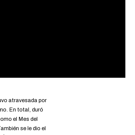
vo atravesada por
mo. En total, duró
 como el Mes del
También se le dio el