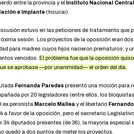
erdo entre la provincia y el
Instituto Nacional Centra
lación e Implante
(Incucai).
 discusión estuvo en las peticiones de tratamiento que 
róxima sesión. Los proyectos de la oposición eran dos:
idad para madres cuyos hijos nacieron prematuros; y u
entos vencidos.
El problema fue que la oposición quiso
ue se aprobase —por unanimidad— el orden del día.
iputada
Fernanda Paredes
presentó una moción para re
pañada por 20 legisladores (entre ellos, los bloquista
el ex peronista
Marcelo Mallea
y el libertario
Fernando 
4 a favor de la oposición, pero el secretario Legislativ
r 34 diputados presentes (de 36), la mayoría especial 
smo quedó a dos puntos de meter los proyectos.