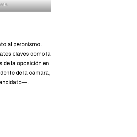
ñeda
unto al peronismo.
bates claves como la
as de la oposición en
sidente de la cámara,
candidato—.