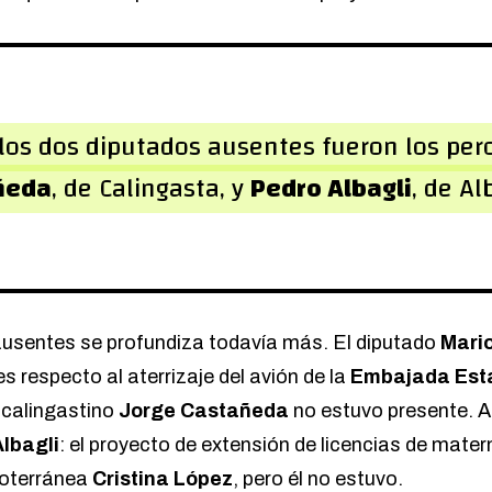
os dos diputados ausentes fueron los per
ñeda
, de Calingasta, y
Pedro Albagli
, de Al
ausentes se profundiza todavía más. El diputado
Mari
s respecto al aterrizaje del avión de la
Embajada Est
l calingastino
Jorge Castañeda
no estuvo presente. A
lbagli
: el proyecto de extensión de licencias de mater
coterránea
Cristina López
, pero él no estuvo.